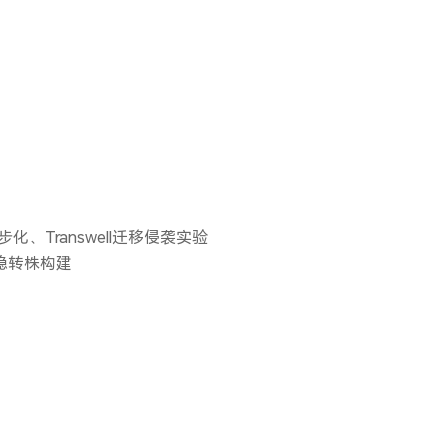
化、Transwell迁移侵袭实验
、稳转株构建