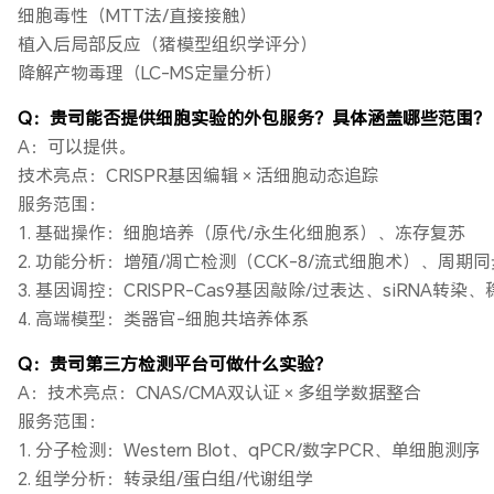
细胞毒性（MTT法/直接接触）
植入后局部反应（猪模型组织学评分）
降解产物毒理（LC-MS定量分析）
Q：贵司能否提供细胞实验的外包服务？具体涵盖哪些范围？
A：可以提供。
技术亮点：CRISPR基因编辑 × 活细胞动态追踪
服务范围：
1. 基础操作：细胞培养（原代/永生化细胞系）、冻存复苏
2. 功能分析：增殖/凋亡检测（CCK-8/流式细胞术）、周期同步
3. 基因调控：CRISPR-Cas9基因敲除/过表达、siRNA转染
4. 高端模型：类器官-细胞共培养体系
Q：贵司第三方检测平台可做什么实验？
A：技术亮点：CNAS/CMA双认证 × 多组学数据整合
服务范围：
1. 分子检测：Western Blot、qPCR/数字PCR、单细胞测序
2. 组学分析：转录组/蛋白组/代谢组学