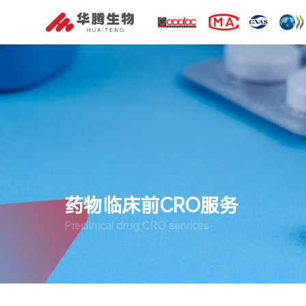
药物临床前CRO服务
Preclinical drug CRO services