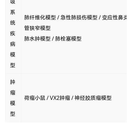
吸
系
肺纤维化模型 / 急性肺损伤模型 / 变应性鼻炎模
统
管狭窄模型
疾
肺水肿模型 / 肺栓塞模型
病
模
型
肿
瘤
荷瘤小鼠 / VX2肿瘤 / 神经胶质瘤模型
模
型