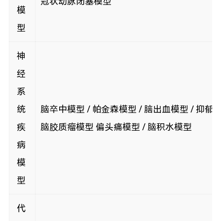
冠状动脉闭塞模型
模
型
神
经
系
统
脑卒中模型 / 帕金森模型 / 脑出血模型 / 抑郁症
疾
脑胶质瘤模型 偏头痛模型 / 脑积水模型
病
模
型
代