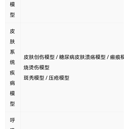
模
型
皮
肤
系
皮肤创伤模型 / 糖尿病皮肤溃疡模型 / 瘢痕模型
统
烧烫伤模型
疾
斑秃模型 / 压疮模型
病
模
型
呼