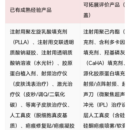
可拓展评价产品（
已有成熟经验产品
盖）
注射用聚左旋乳酸填充剂
注射用聚己内酯（P
（PLLA）、注射用交联透明
充剂、含利多卡因
质酸钠凝胶、注射用透明质
填充剂、羟基磷灰
酸钠溶液（水光针）、胶原
（CaHA）填充剂、
蛋白植入剂、射频治疗仪
源化胶原蛋白填充
（皮肤浅表治疗）、激光治
射频/点阵射频、超
疗仪（皮秒/调Q/二氧化
声刀（微聚焦超声
碳）、等离子皮肤治疗仪、
冲光（IPL）治疗设
人工真皮（脱细胞真皮基
层人工真皮（含硅
质）、疤痕修复贴/疤痕凝胶
硅酮疤痕喷雾/软膏