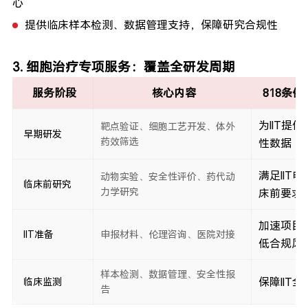
心
提供临床样本检测、数据管理支持，保障研究合规性
3. 细胞治疗专项服务：覆盖全研发周期
服务阶段
核心内容
818条
为IIT提
靶点验证、细胞工艺开发、体外
早期研发
药效筛选
性数据
满足IIT
动物实验、安全性评价、药代动
临床前研究
力学研究
床前要求
加速项目
IIT准备
申报材料、伦理咨询、医院对接
低合规风
样本检测、数据管理、安全性报
保障IIT
临床监测
告